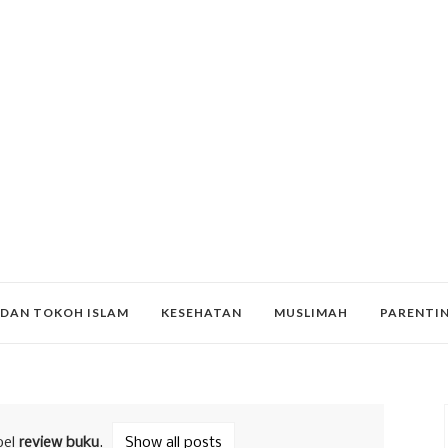
 DAN TOKOH ISLAM
KESEHATAN
MUSLIMAH
PARENTI
bel
review buku
.
Show all posts