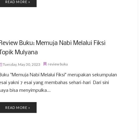
READ MORE »
Review Buku: Memuja Nabi Melalui Fiksi
Topik Mulyana
review buku
Tuesday, May 30, 2023
Buku "Memuja Nabi Melalui Fiksi" merupakan sekumpulan
esai yakni 7 esai yang membahas sehari-hari Dari sini
saya bisa menyimpulka...
READ MORE »