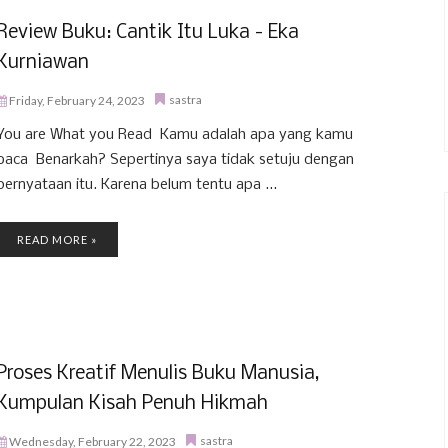
Review Buku: Cantik Itu Luka - Eka
Kurniawan
sastra
Friday, February 24, 2023
You are What you Read Kamu adalah apa yang kamu
baca Benarkah? Sepertinya saya tidak setuju dengan
pernyataan itu. Karena belum tentu apa ...
READ MORE »
Proses Kreatif Menulis Buku Manusia,
Kumpulan Kisah Penuh Hikmah
sastra
Wednesday, February 22, 2023