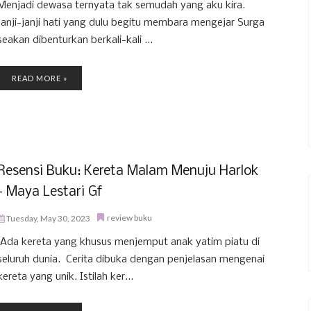
Menjadi dewasa ternyata tak semudah yang aku kira.
Janji-janji hati yang dulu begitu membara mengejar Surga
seakan dibenturkan berkali-kali ...
READ MORE »
Resensi Buku: Kereta Malam Menuju Harlok
- Maya Lestari Gf
review buku
Tuesday, May 30, 2023
Ada kereta yang khusus menjemput anak yatim piatu di
seluruh dunia. Cerita dibuka dengan penjelasan mengenai
kereta yang unik. Istilah ker...