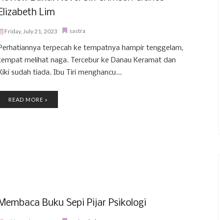
Elizabeth Lim
sastra
Friday, July 21, 2023
Perhatiannya terpecah ke tempatnya hampir tenggelam,
tempat melihat naga. Tercebur ke Danau Keramat dan
Kiki sudah tiada. Ibu Tiri menghancu...
READ MORE »
Membaca Buku Sepi Pijar Psikologi