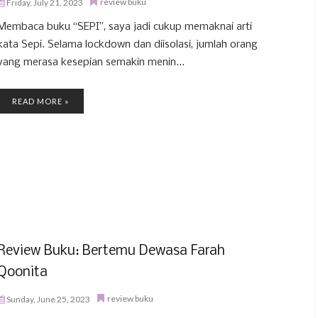
review buku
Friday, July 21, 2023
Membaca buku “SEPI”, saya jadi cukup memaknai arti
kata Sepi. Selama lockdown dan diisolasi, jumlah orang
yang merasa kesepian semakin menin...
READ MORE »
Review Buku: Bertemu Dewasa Farah
Qoonita
review buku
Sunday, June 25, 2023