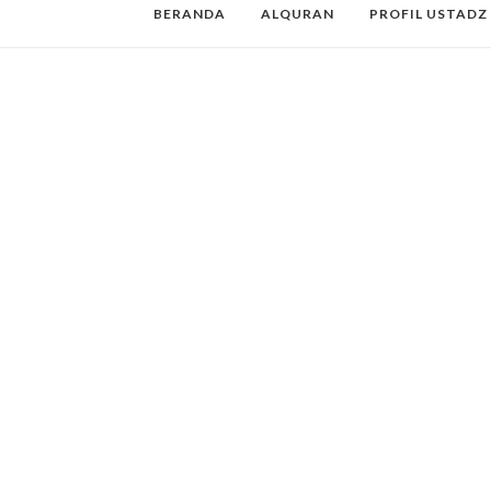
BERANDA
ALQURAN
PROFIL USTADZ