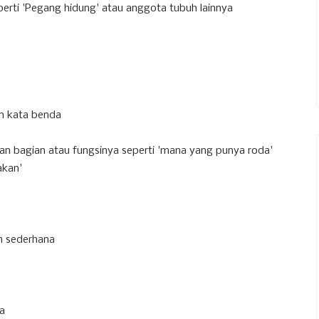
erti 'Pegang hidung' atau anggota tubuh lainnya
n kata benda
n bagian atau fungsinya seperti 'mana yang punya roda'
akan'
n sederhana
a