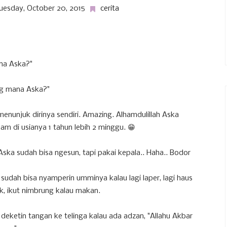
uesday, October 20, 2015
cerita
na Aska?"
g mana Aska?"
menunjuk dirinya sendiri. Amazing. Alhamdulillah Aska
am di usianya 1 tahun lebih 2 minggu. 😁
 Aska sudah bisa ngesun, tapi pakai kepala.. Haha.. Bodor
sudah bisa nyamperin umminya kalau lagi laper, lagi haus
ik, ikut nimbrung kalau makan.
deketin tangan ke telinga kalau ada adzan, "Allahu Akbar