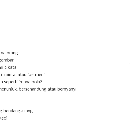
ma orang
 gambar
ri 2 kata
 'minta' atau 'permen'
 seperti 'mana bola?'
menunjuk, bersenandung atau bernyanyi
g berulang-ulang
ecil