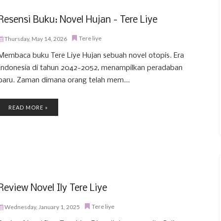
Resensi Buku: Novel Hujan - Tere Liye
Tere liye
Thursday, May 14, 2026
Membaca buku Tere Liye Hujan sebuah novel otopis. Era
Indonesia di tahun 2042-2052, menampilkan peradaban
baru. Zaman dimana orang telah mem...
READ MORE »
Review Novel Ily Tere Liye
Tere liye
Wednesday, January 1, 2025