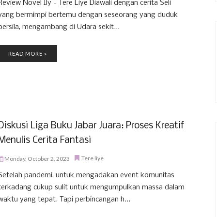
Review Novel Ily - Tere Liye Diawali dengan cerita Seli
yang bermimpi bertemu dengan seseorang yang duduk
bersila, mengambang di Udara sekit...
READ MORE »
Diskusi Liga Buku Jabar Juara: Proses Kreatif
Menulis Cerita Fantasi
Tere liye
Monday, October 2, 2023
Setelah pandemi, untuk mengadakan event komunitas
terkadang cukup sulit untuk mengumpulkan massa dalam
waktu yang tepat. Tapi perbincangan h...