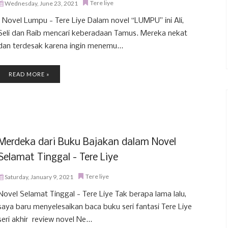
Tere liye
Wednesday, June 23, 2021
Novel Lumpu - Tere Liye Dalam novel “LUMPU” ini Ali,
Seli dan Raib mencari keberadaan Tamus. Mereka nekat
dan terdesak karena ingin menemu...
READ MORE »
Merdeka dari Buku Bajakan dalam Novel
Selamat Tinggal - Tere Liye
Tere liye
Saturday, January 9, 2021
Novel Selamat Tinggal - Tere Liye Tak berapa lama lalu,
saya baru menyelesaikan baca buku seri fantasi Tere Liye
seri akhir review novel Ne...