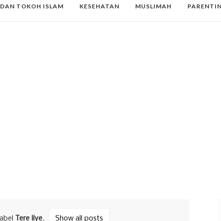
 DAN TOKOH ISLAM
KESEHATAN
MUSLIMAH
PARENTI
label
Tere liye
.
Show all posts