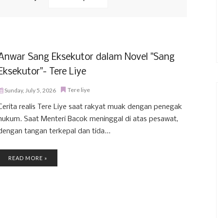
Anwar Sang Eksekutor dalam Novel "Sang
Eksekutor"- Tere Liye
Tere liye
Sunday, July 5, 2026
Cerita realis Tere Liye saat rakyat muak dengan penegak
hukum. Saat Menteri Bacok meninggal di atas pesawat,
dengan tangan terkepal dan tida...
READ MORE »