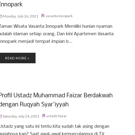
Innopark
vasanta innopark
Monday, July 26, 2021
Taman Wisata Vasanta Innopark Memiliki hunian nyaman
adalah idaman setiap orang. Dan kini Apartemen Vasanta
Innopark menjadi tempat impian b...
READ MORE »
Profil Ustadz Muhammad Faizar Berdakwah
dengan Ruqyah Syar'iyyah
ustadz faizar
Saturday, July 24, 2021
Ustadz yang satu ini tentu kita sudah tak asing dengan
wajahnya kan? Saat awal-awal kemunculannya di TV