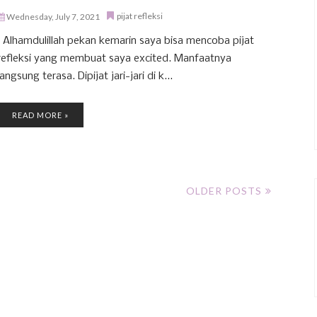
pijat refleksi
Wednesday, July 7, 2021
Alhamdulillah pekan kemarin saya bisa mencoba pijat
refleksi yang membuat saya excited. Manfaatnya
langsung terasa. Dipijat jari-jari di k...
READ MORE »
OLDER POSTS