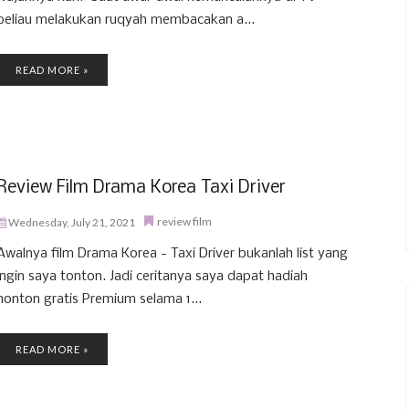
beliau melakukan ruqyah membacakan a...
READ MORE »
Review Film Drama Korea Taxi Driver
review film
Wednesday, July 21, 2021
Awalnya film Drama Korea - Taxi Driver bukanlah list yang
ingin saya tonton. Jadi ceritanya saya dapat hadiah
nonton gratis Premium selama 1...
READ MORE »