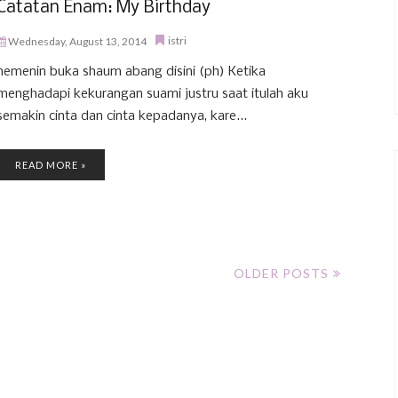
Catatan Enam: My Birthday
istri
Wednesday, August 13, 2014
nemenin buka shaum abang disini (ph) Ketika
menghadapi kekurangan suami justru saat itulah aku
semakin cinta dan cinta kepadanya, kare...
READ MORE »
OLDER POSTS