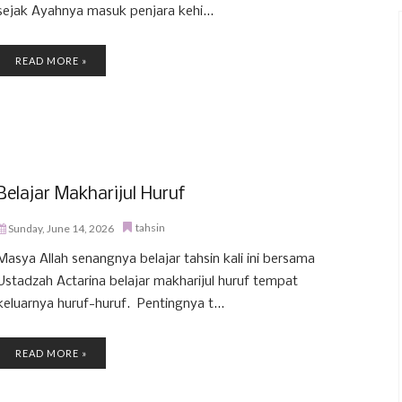
sejak Ayahnya masuk penjara kehi...
READ MORE »
Belajar Makharijul Huruf
tahsin
Sunday, June 14, 2026
Masya Allah senangnya belajar tahsin kali ini bersama
Ustadzah Actarina belajar makharijul huruf tempat
keluarnya huruf-huruf. Pentingnya t...
READ MORE »