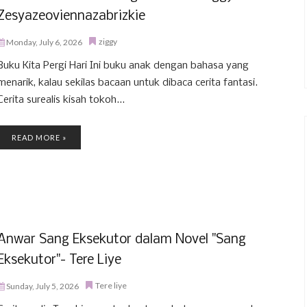
Zesyazeoviennazabrizkie
ziggy
Monday, July 6, 2026
Buku Kita Pergi Hari Ini buku anak dengan bahasa yang
menarik, kalau sekilas bacaan untuk dibaca cerita fantasi.
Cerita surealis kisah tokoh...
READ MORE »
Anwar Sang Eksekutor dalam Novel "Sang
Eksekutor"- Tere Liye
Tere liye
Sunday, July 5, 2026