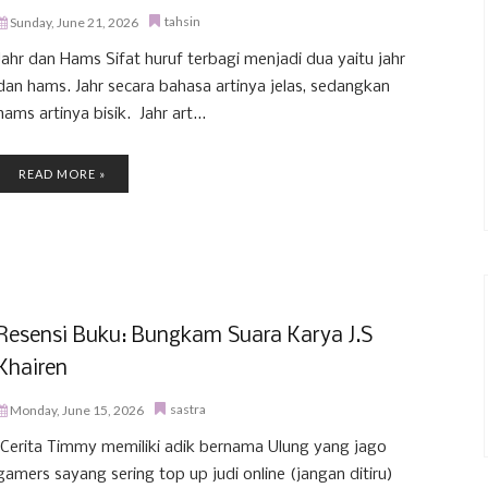
tahsin
Sunday, June 21, 2026
Jahr dan Hams Sifat huruf terbagi menjadi dua yaitu jahr
dan hams. Jahr secara bahasa artinya jelas, sedangkan
hams artinya bisik. Jahr art...
READ MORE »
Resensi Buku: Bungkam Suara Karya J.S
Khairen
sastra
Monday, June 15, 2026
Cerita Timmy memiliki adik bernama Ulung yang jago
gamers sayang sering top up judi online (jangan ditiru)