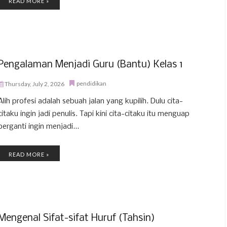
READ MORE »
Pengalaman Menjadi Guru (Bantu) Kelas 1
pendidikan
Thursday, July 2, 2026
Alih profesi adalah sebuah jalan yang kupilih. Dulu cita-
citaku ingin jadi penulis. Tapi kini cita-citaku itu menguap
berganti ingin menjadi...
READ MORE »
Mengenal Sifat-sifat Huruf (Tahsin)