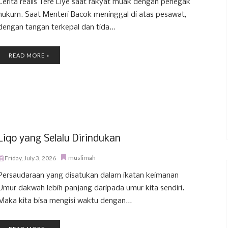
Cerita realis Tere Liye saat rakyat muak dengan penegak
hukum. Saat Menteri Bacok meninggal di atas pesawat,
dengan tangan terkepal dan tida...
READ MORE »
Liqo yang Selalu Dirindukan
muslimah
Friday, July 3, 2026
Persaudaraan yang disatukan dalam ikatan keimanan
Umur dakwah lebih panjang daripada umur kita sendiri.
Maka kita bisa mengisi waktu dengan...