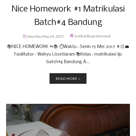
Nice Homework #1 Matrikulasi
Batch#4 Bandung
institut ibu profesional
Saturday, May 20, 2017
📚NICE HOMEWORK #1📚 ⏱Waktu : Senin 15 Mei 2017 👩🏻‍💼
Fasilitator : Wahyu Lissetiarani 📚Kelas : matrikulasi iip
batch#4 Bandung A...
READ MORE »