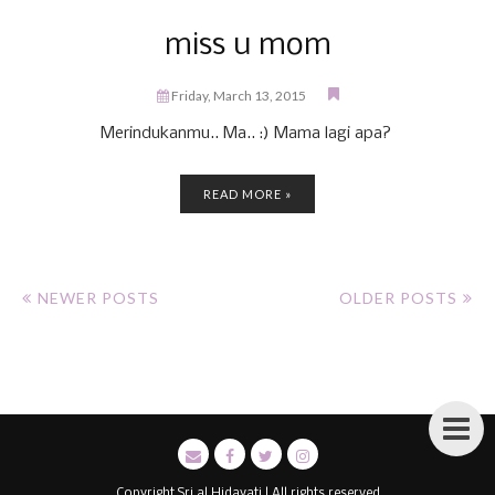
miss u mom
Friday, March 13, 2015
Merindukanmu.. Ma.. :) Mama lagi apa?
READ MORE »
NEWER POSTS
OLDER POSTS
Copyright Sri al Hidayati | All rights reserved