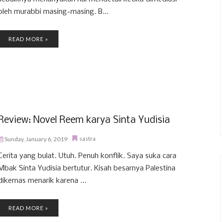
oleh murabbi masing-masing. B...
READ MORE »
Review: Novel Reem karya Sinta Yudisia
sastra
Sunday, January 6, 2019
Cerita yang bulat. Utuh. Penuh konflik. Saya suka cara
Mbak Sinta Yudisia bertutur. Kisah besarnya Palestina
dikemas menarik karena ...
READ MORE »