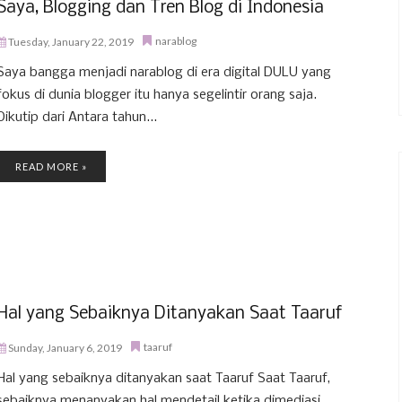
Saya, Blogging dan Tren Blog di Indonesia
narablog
Tuesday, January 22, 2019
Saya bangga menjadi narablog di era digital DULU yang
fokus di dunia blogger itu hanya segelintir orang saja.
Dikutip dari Antara tahun...
READ MORE »
Hal yang Sebaiknya Ditanyakan Saat Taaruf
taaruf
Sunday, January 6, 2019
Hal yang sebaiknya ditanyakan saat Taaruf Saat Taaruf,
sebaiknya menanyakan hal mendetail ketika dimediasi