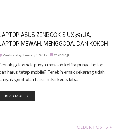
LAPTOP ASUS ZENBOOK S UX391UA,
LAPTOP MEWAH, MENGGODA, DAN KOKOH
teknologi
Wednesday, January 2, 2019
Pernah gak emak punya masalah ketika punya laptop,
dan harus tetap mobile? Terlebih emak sekarang udah
banyak gembolan harus mikir keras leb...
READ MORE »
OLDER POSTS