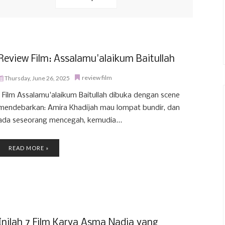
Review Film: Assalamu'alaikum Baitullah
review film
Thursday, June 26, 2025
Film Assalamu'alaikum Baitullah dibuka dengan scene
mendebarkan: Amira Khadijah mau lompat bundir, dan
ada seseorang mencegah, kemudia...
READ MORE »
Inilah 7 Film Karya Asma Nadia yang