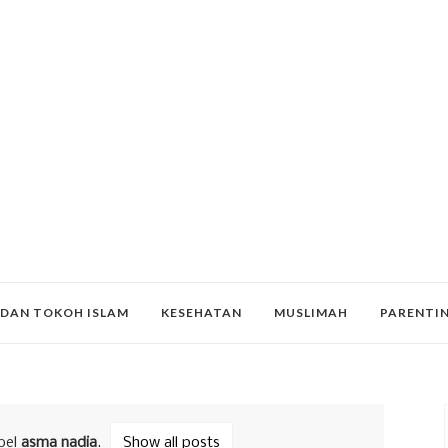
 DAN TOKOH ISLAM
KESEHATAN
MUSLIMAH
PARENTI
bel
asma nadia
.
Show all posts