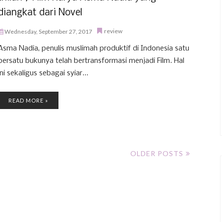
diangkat dari Novel
review
Wednesday, September 27, 2017
Asma Nadia, penulis muslimah produktif di Indonesia satu
persatu bukunya telah bertransformasi menjadi Film. Hal
ini sekaligus sebagai syiar...
READ MORE »
OLDER POSTS