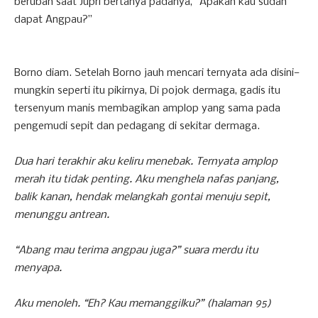
berubah saat Jupri bertanya padanya, “Apakah kau sudah
dapat Angpau?”
Borno diam. Setelah Borno jauh mencari ternyata ada disini—
mungkin seperti itu pikirnya, Di pojok dermaga, gadis itu
tersenyum manis membagikan amplop yang sama pada
pengemudi sepit dan pedagang di sekitar dermaga.
Dua hari terakhir aku keliru menebak. Ternyata amplop
merah itu tidak penting. Aku menghela nafas panjang,
balik kanan, hendak melangkah gontai menuju sepit,
menunggu antrean.
“Abang mau terima angpau juga?” suara merdu itu
menyapa.
Aku menoleh. “Eh? Kau memanggilku?” (halaman 95)