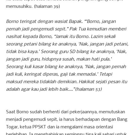
memusuhiku. (halaman 39)
Borno teringat dengan wasiat Bapak. “‘Borno, jangan
pernah jadi pengemudi sepit.” Pak Tua kemudian memberi
nasihat kepada Borno, “Jamak itu Borno. Lazim sekali
seorang petani bilang ke anaknya, ‘Nak, jangan jadi petani,
tidak bisa kaya.’ Seorang guru SD bilang ke anaknya, ‘Nak,
jangan jadi guru, hidupnya susah, makan hati pula.’
Seorang kuli kasar bilang ke anaknya, ‘Nak, jangan pernah
jadi kuli, keringat diperas, gaji tak memadai.’ Tetapi
maksud mereka tidaklah demikian. Hakikat sejati pesan itu
adalah agar kau jadi lebih baik....”(halaman 53)
Saat Borno sudah berhenti dari pekerjaannya, memutuskan
menjadi pengemudi sepit, ia harus berhadapan dengan Bang
Togar, ketua PPSKT dan ia mengalami masa orientasi
berlebihan. Ia menghabiskan seminggu tiga kali sehari untuk