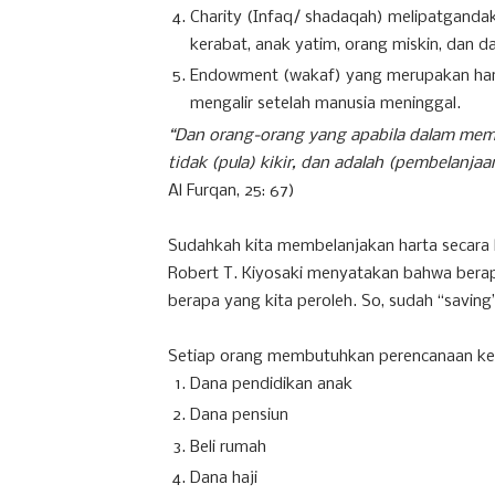
Charity (Infaq/ shadaqah) melipatgandaka
kerabat, anak yatim, orang miskin, dan d
Endowment (wakaf) yang merupakan hart
mengalir setelah manusia meninggal.
“Dan orang-orang yang apabila dalam membe
tidak (pula) kikir, dan adalah (pembelanja
Al Furqan, 25: 67)
Sudahkah kita membelanjakan harta secara b
Robert T. Kiyosaki menyatakan bahwa berapa
berapa yang kita peroleh. So, sudah “saving’
Setiap orang membutuhkan perencanaan keu
Dana pendidikan anak
Dana pensiun
Beli rumah
Dana haji