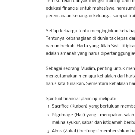
Teh Isti telah banyak mengisi training dan me
edukasi financial untuk mahasiswa, narasumb
perencanaan keuangan keluarga, sampai trai
Setiap keluarga tentu menginginkan kebahag
Tentunya kebahagiaan di dunia tak lepas da
namun berkah. Harta yang Allah Swt. titipka
adalah amanah yang harus dipertanggungj
Sebagai seorang Muslim, penting untuk memb
mengutamakan menjaga kehalalan dari hart
harus kita tunaikan. Sementara kehalalan h
Spiritual financial planning meliputi:
Sacrifice (Kurban)
yang bertujuan membeb
Pilgrimage (Haji)
yang
merupakan salah 
makna syukur, sabar dan istiqamah berib
Alms (Zakat) berfungsi membersihkan ha