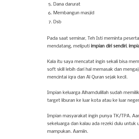
Dana darurat
Membangun masjid
Dsb
Pada saat seminar, Teh Isti meminta pesert
mendatang, meliputi
impian diri sendiri
,
impi
Kala itu saya mencatat ingin sekali bisa mem
soft skill lebih dari hal memasak dan mengaj
mencintai iqra dan Al Quran sejak kecil.
Impian keluarga Alhamdulillah sudah memilik
target liburan ke luar kota atau ke luar neger
Impian masyarakat ingin punya TK/TPA. Aamii
sekeluarga dan kalau ada rezeki dulu untuk u
mampukan. Aamiin.