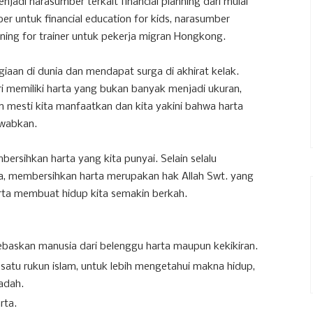
njadi narasumber terkait financial planning dari mulai
er untuk financial education for kids, narasumber
ning for trainer untuk pekerja migran Hongkong.
iaan di dunia dan mendapat surga di akhirat kelak.
ri memiliki harta yang bukan banyak menjadi ukuran,
n mesti kita manfaatkan dan kita yakini bahwa harta
awabkan.
ersihkan harta yang kita punyai. Selain selalu
a, membersihkan harta merupakan hak Allah Swt. yang
arta membuat hidup kita semakin berkah.
askan manusia dari belenggu harta maupun kekikiran.
satu rukun islam, untuk lebih mengetahui makna hidup,
adah.
rta.