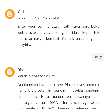
Yadi
September 6, 2018 at 1:35 AM
Enter your comment...slm teth saya baru buka
web.slm.kenal .saya sangat tidak kupa tuk
memutar nasyid kembali biar ank ank mengenal
nasyid ..
Reply
Dini
March 13, 2022 at 7:04 PM
Assalamu'alaikum.. ma sya Allah nggak sengaja
nemu blog teteh lg searching nasyid2 bandung
jaman dulu. Hatur nuhun teh ulasannya, jadi
nostalgia zaman SMA thn 2003 yg selalu
mantengin radio MQ. Semua nasyidnya sama