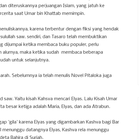
 dan diteruskannya perjuangan Islam, yang jatuh ke
ercerita saat Umar bin Khattab memimpin.
enuliskannya, karena terbentur dengan fiksi yang hendak
asulullah saw. sendiri, dan Tasaro telah membuktikan
ng dijumpai ketika membaca buku populer, perlu
dan alurnya, maka ketika sudah membaca beberapa
udah untuk selanjutnya.
rah. Sebelumnya ia telah menulis Novel Pitaloka juga
saw. Yaitu kisah Kahsva mencari Elyas. Lalu Kisah Umar
ita besar ketiga adalah Maria, Elyas, dan ada Atrabun.
gap 'gila' karena Elyas yang digambarkan Kashva bagi Bar
l menunggu datangnya Elyas, Kashva rela menunggu
eta Bahira di Suriah.