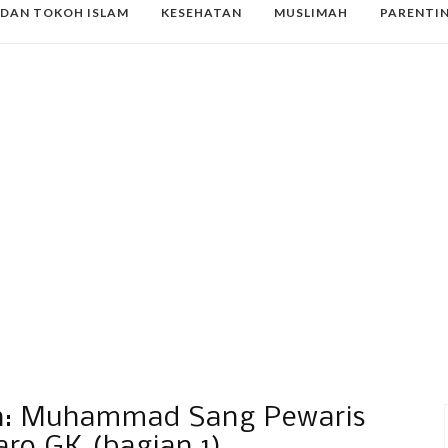
 DAN TOKOH ISLAM
KESEHATAN
MUSLIMAH
PARENTI
ah: Muhammad Sang Pewaris
aro GK (bagian 1)