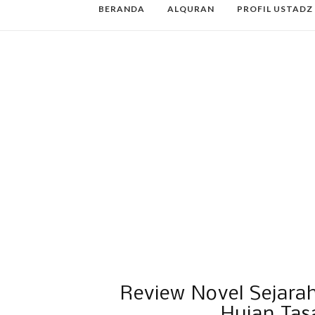
BERANDA
ALQURAN
PROFIL USTADZ
Review Novel Sejar
Hujan Tas