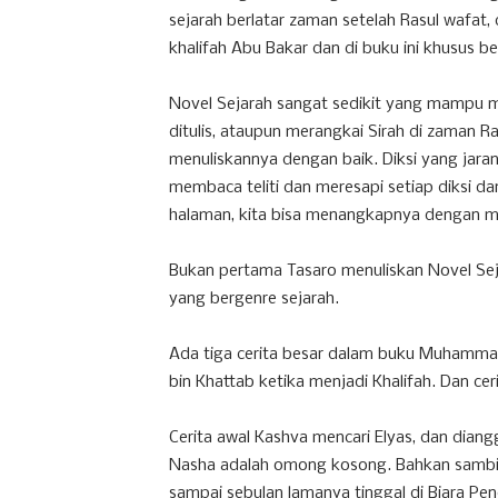
sejarah berlatar zaman setelah Rasul wafat,
khalifah Abu Bakar dan di buku ini khusus b
Novel Sejarah sangat sedikit yang mampu m
ditulis, ataupun merangkai Sirah di zaman R
menuliskannya dengan baik. Diksi yang jara
membaca teliti dan meresapi setiap diksi 
halaman, kita bisa menangkapnya dengan m
Bukan pertama Tasaro menuliskan Novel Seja
yang bergenre sejarah.
Ada tiga cerita besar dalam buku Muhammad 
bin Khattab ketika menjadi Khalifah. Dan cer
Cerita awal Kashva mencari Elyas, dan diang
Nasha adalah omong kosong. Bahkan sambi
sampai sebulan lamanya tinggal di Biara Pend