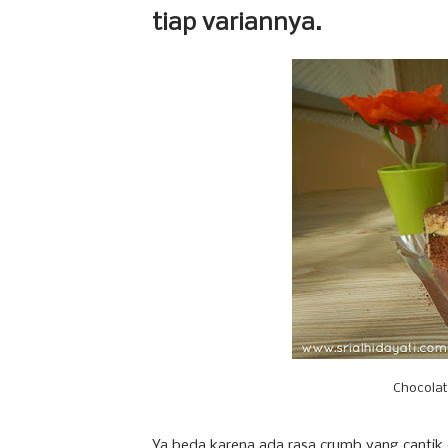
tiap variannya.
Chocolat
Ya beda karena ada rasa crumb yang cantik 