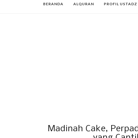
BERANDA
ALQURAN
PROFIL USTADZ
Madinah Cake, Perpa
yang Canti