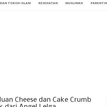
 DAN TOKOH ISLAM
KESEHATAN
MUSLIMAH
PARENTI
duan Cheese dan Cake Crumb
k dari Angel Lelga