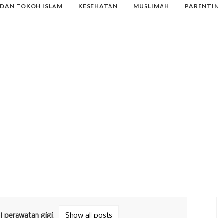
 DAN TOKOH ISLAM
KESEHATAN
MUSLIMAH
PARENTI
el
perawatan gigi
.
Show all posts