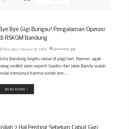
Bye Bye Gigi Bungsu! Pengalaman Operasi
di RSKGM Bandung
perawatan gigi
Thursday, February 12, 2026
Kota Bandung begitu ramai di pagi hari. Namun, agak
siang sedikit jalan seperti Gasibu dan jalan Banda sudah
mulai menyusut karena sudah lew...
READ MORE »
Inilah 7 Hal Penting Sebelum Cabut Gigi