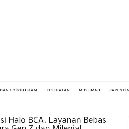
 DAN TOKOH ISLAM
KESEHATAN
MUSLIMAH
PARENTI
i Halo BCA, Layanan Bebas
ra Gen Z dan Milenial