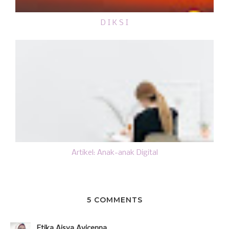
D I K S I
Artikel: Anak-anak Digital
5 COMMENTS
Etika Aisya Avicenna