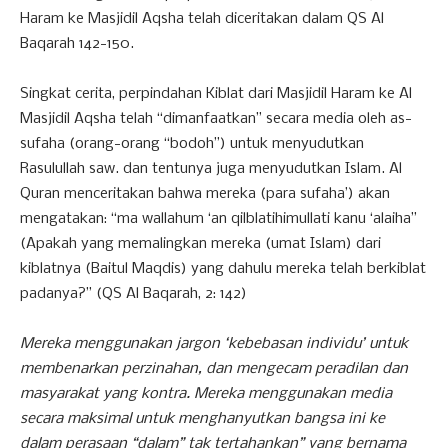
Haram ke Masjidil Aqsha telah diceritakan dalam QS Al
Baqarah 142-150.
Singkat cerita, perpindahan Kiblat dari Masjidil Haram ke Al
Masjidil Aqsha telah “dimanfaatkan” secara media oleh as-
sufaha (orang-orang “bodoh”) untuk menyudutkan
Rasulullah saw. dan tentunya juga menyudutkan Islam. Al
Quran menceritakan bahwa mereka (para sufaha’) akan
mengatakan: “ma wallahum ‘an qilblatihimullati kanu ‘alaiha”
(Apakah yang memalingkan mereka (umat Islam) dari
kiblatnya (Baitul Maqdis) yang dahulu mereka telah berkiblat
padanya?” (QS Al Baqarah, 2: 142)
Mereka menggunakan jargon ‘kebebasan individu’ untuk
membenarkan perzinahan, dan mengecam peradilan dan
masyarakat yang kontra. Mereka menggunakan media
secara maksimal untuk menghanyutkan bangsa ini ke
dalam perasaan “dalam” tak tertahankan” yang bernama